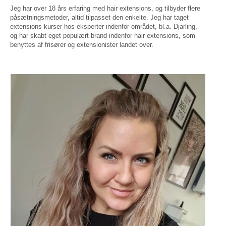
Jeg har over 18 års erfaring med hair extensions, og tilbyder flere
påsætningsmetoder, altid tilpasset den enkelte. Jeg har taget
extensions kurser hos eksperter indenfor området, bl.a. Djarling,
og har skabt eget populært brand indenfor hair extensions, som
benyttes af frisører og extensionister landet over.