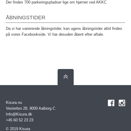
Der findes 700 parkeringspladser lige om hjørnet ved AKKC.
ÅBNINGSTIDER
Da vi har varierende åbningstider, kan ugens åbningstider altid findes
på vores Facebookside. Vi har desuden åbent efter aftale.
Kisura.nu
Vesterbro 28, 9000 Aalborg C
Info@Kisura.dk
+45 60 52 23 23
© 2019 Kisura