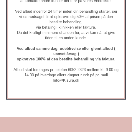
at kontakte andre kunder der står på vores venteliste.
Ved afbud indenfor 24 timer inden din behandling starter, ser
vi os nødsaget til at opkræve dig 50% af prisen på den
bestilte behandling,
via betaling i klinikken eller faktura.
Da det kraftigt minimere chancen for, at vi kan nå, at give
tiden til en anden kunde.
Ved afbud samme dag, udeblivelse eller glemt afbud (
uanset årsag )
opkræves 100% af den bestilte behandling via faktura.
Afbud skal foretages pr. telefon 6052-2323 mellem kl. 9.00 og
14.00 på hverdage ellers døgnet rundt på pr. mail
Info@Kisura.dk